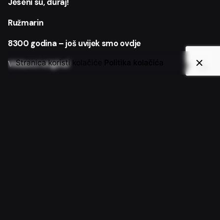
Jeseni su, duraj!
Ružmarin
8300 godina – još uvijek smo ovdje
Stranica koristi kolačiće
Politika kolačića
Vinkovci original
Recent Comments
Nema komentara za prikaz.