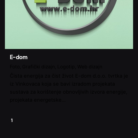
E-dom
Foto
Grafički dizajn
Logotip
Web dizajn
Čista energija za čist život E-dom d.o.o. tvrtka je
iz Vinkovaca koja se bavi izradom projekata
sustava za korištenje obnovljivih izvora energije,
projekata energetske…
1