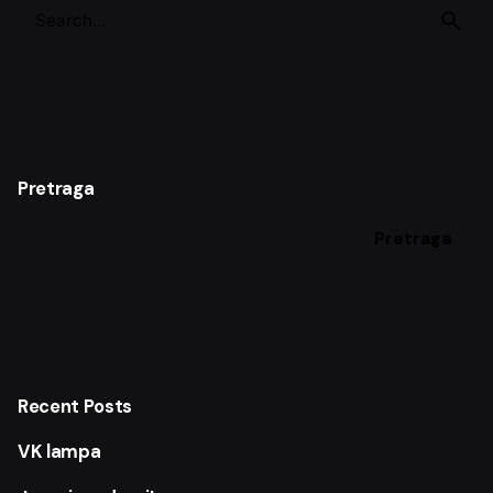
S
e
a
r
c
h
f
o
Pretraga
r
Pretraga
Recent Posts
VK lampa