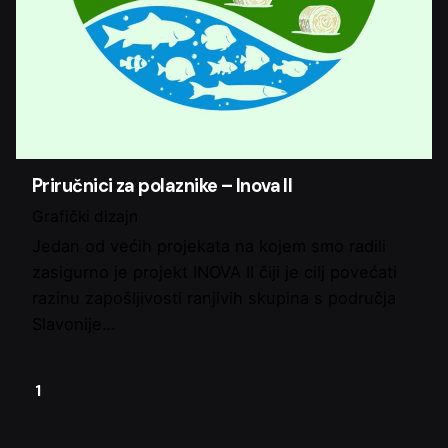
Priručnici za polaznike – Inova II
Grafički dizajn
Jedan od većih projekata na kojem smo radili
zasigurno je projekt INOVA II čiji je cilj povećati
razinu zapošljivosti ranjivih skupina s područja
Slavonije…
1