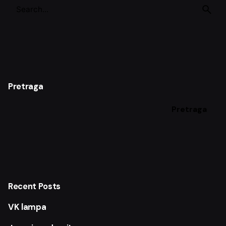
S
e
a
r
c
h
f
o
Pretraga
r
Pretraga
Recent Posts
VK lampa