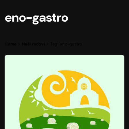
eno-gastro
Home
Naši radovi
Tag: eno-gastro