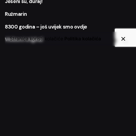
Jeseni su, duraj!
Ružmarin
8300 godina – još uvijek smo ovdje
Stranica koristi kolačiće
Politika kolačića
Vinkovci original
Recent Comments
Nema komentara za prikaz.