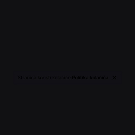
Stranica koristi kolačiće
Politika kolačića
Kontaktirajte nas
 design d.o.o.
Trebate dizajn? Virtualnu še
sign.hr,
ivan@dw-design.hr