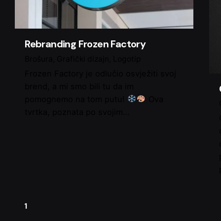
Rebranding Frozen Factory
Brošura
Grafički dizajn
Logotip
Frozen Factory je odlučio osvježiti svoj
brend, a mi smo bili tu da im
pomognemo na tom putu!
Ova
tvrtka, poznata po svojim…
1