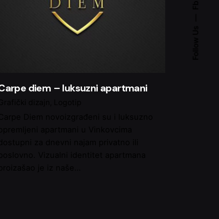
Fb.
Follow Us
Carpe diem – luksuzni apartmani
Grafički dizajn
Logotip
Carpe Diem novoizgrađeni su i luksuzno
opremljeni apartmani u Vinkovcima
dostupni za dnevni najam privatno ili
poslovno. Vizualni identitet apartmana
proizašao je iz naše…