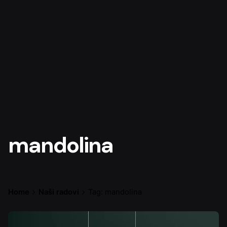
mandolina
Home
Naši radovi
Tag: mandolina