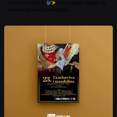
članstvo u folklor!
Ova je prilika idealna za
sve koji žele biti dio tradicije…