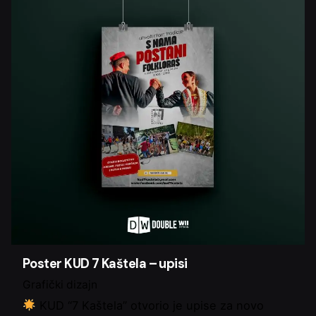
Poster KUD 7 Kaštela – upisi
Grafički dizajn
KUD “7 Kaštela” otvorio je upise za novo