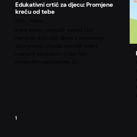
Edukativni crtić za djecu: Promjene
kreću od tebe
Crtić
Video
Kako bismo probudili svijest i od
najranije dobi učili djecu o pametnom
zbrinjavanju otpada osmislili smo i
napravili edukativni crtani film
prilagođen najmlađima. U…
1