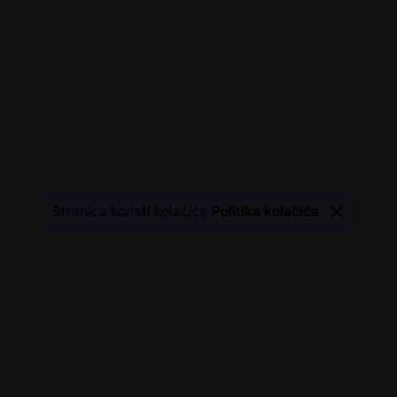
Stranica koristi kolačiće
Politika kolačića
Kontaktirajte nas
 design d.o.o.
Trebate dizajn? Virtualnu še
sign.hr,
ivan@dw-design.hr
2-99