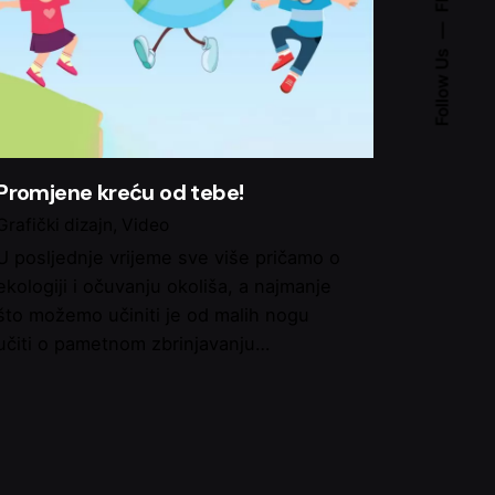
Follow Us
Promjene kreću od tebe!
Grafički dizajn
Video
U posljednje vrijeme sve više pričamo o
ekologiji i očuvanju okoliša, a najmanje
što možemo učiniti je od malih nogu
učiti o pametnom zbrinjavanju…