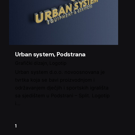
Urban system, Podstrana
Grafički dizajn
Logotip
Urban system d.o.o. novoosnovana je
tvrtka koja se bavi proizvodnjom i
održavanjem dječjih i sportskih igrališta
sa sjedištem u Podstrani – Split. Logotip
i…
1