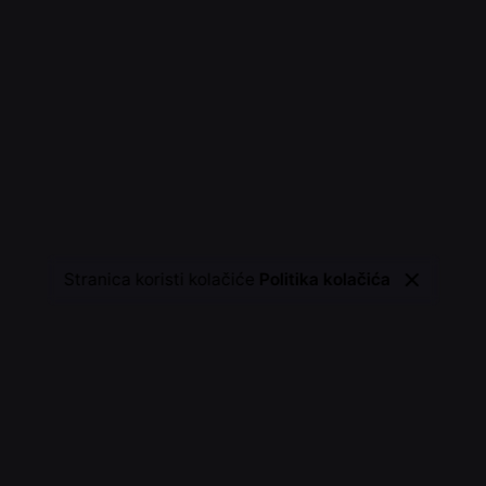
Stranica koristi kolačiće
Politika kolačića
Kontaktirajte nas
 design d.o.o.
Trebate dizajn? Virtualnu še
sign.hr,
ivan@dw-design.hr