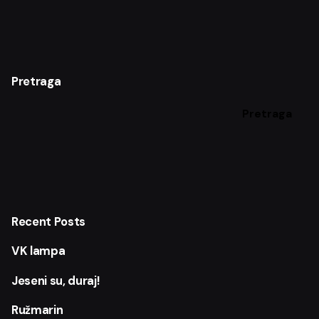
r
c
h
f
Pretraga
o
r
Pretraga
Recent Posts
VK lampa
Jeseni su, duraj!
Ružmarin